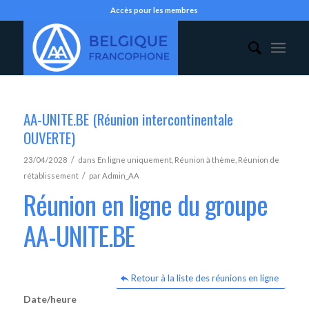
Accès pour les membres
AA-UNITE.BE (Réunion intercontinentale
OUVERTE)
/
23/04/2028
dans
En ligne uniquement
,
Réunion à thème
,
Réunion de
/
rétablissement
par
Admin_AA
Réunion en ligne du groupe
AA-UNITE.BE
Retour à la liste des réunions en ligne
Date/heure