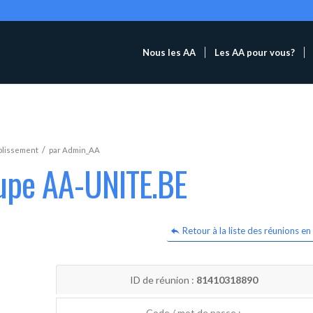
Nous les AA
Les AA pour vous?
/
blissement
par
Admin_AA
oupe AA-UNITE.BE
Retour à la liste des réunions en 
ID de réunion :
81410318890
Code / mot de passe :