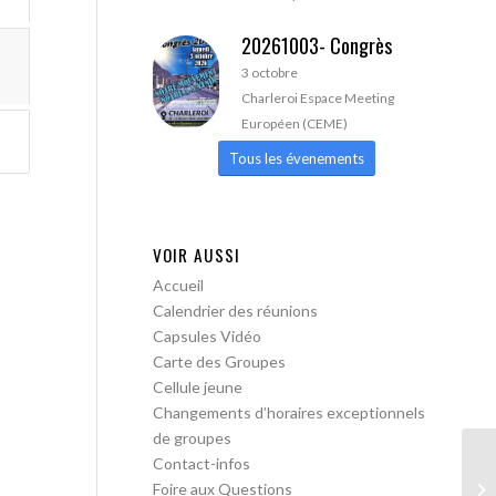
20261003- Congrès
3 octobre
Charleroi Espace Meeting
Européen (CEME)
Tous les évenements
VOIR AUSSI
Accueil
Calendrier des réunions
Capsules Vidéo
Carte des Groupes
Cellule jeune
Changements d’horaires exceptionnels
de groupes
Contact-infos
AA
Foire aux Questions