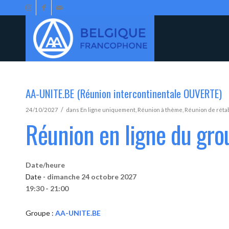
AA-UNITE.BE (Réunion intercontinentale OUVERTE)
/
24/10/2027
dans
En ligne uniquement
,
Réunion à thème
,
Réunion de réta
Réunion en ligne du gr
Date/heure
Date -
dimanche 24 octobre 2027
19:30 - 21:00
Groupe :
AA-UNITE.BE