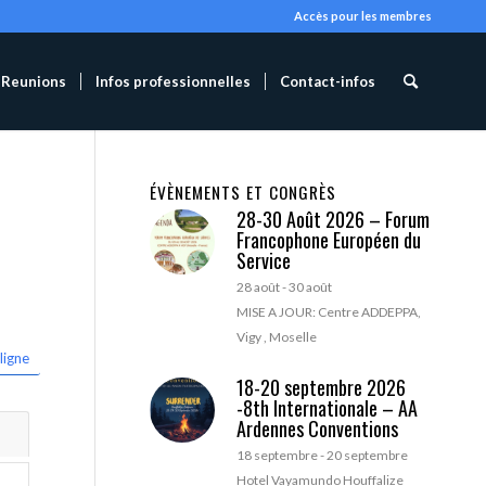
Accès pour les membres
Reunions
Infos professionnelles
Contact-infos
ÉVÈNEMENTS ET CONGRÈS
28-30 Août 2026 – Forum
Francophone Européen du
Service
28 août
-
30 août
MISE A JOUR: Centre ADDEPPA,
Vigy , Moselle
ligne
18-20 septembre 2026
-8th Internationale – AA
Ardennes Conventions
18 septembre
-
20 septembre
Hotel Vayamundo Houffalize