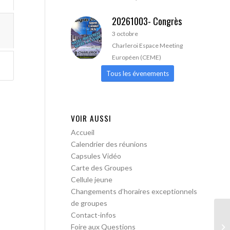
20261003- Congrès
3 octobre
Charleroi Espace Meeting
Européen (CEME)
Tous les évenements
VOIR AUSSI
Accueil
Calendrier des réunions
Capsules Vidéo
Carte des Groupes
Cellule jeune
Changements d’horaires exceptionnels
de groupes
Contact-infos
AA
Foire aux Questions