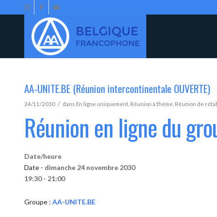
AA-UNITE.BE (Réunion intercontinentale OUVERTE)
/
24/11/2030
dans
En ligne uniquement
,
Réunion à thème
,
Réunion de réta
Réunion en ligne du gr
Date/heure
Date -
dimanche 24 novembre 2030
19:30 - 21:00
Groupe :
AA-UNITE.BE