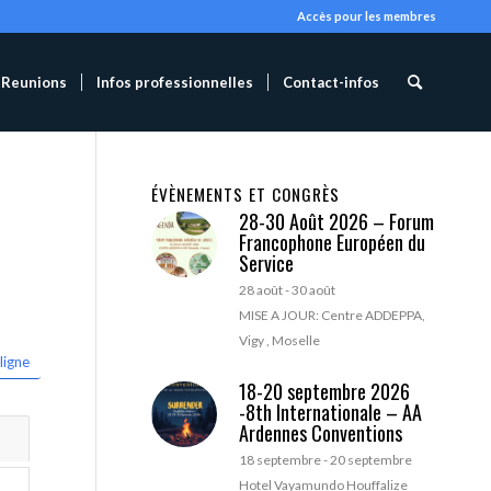
Accès pour les membres
Reunions
Infos professionnelles
Contact-infos
ÉVÈNEMENTS ET CONGRÈS
28-30 Août 2026 – Forum
Francophone Européen du
Service
28 août
-
30 août
MISE A JOUR: Centre ADDEPPA,
Vigy , Moselle
ligne
18-20 septembre 2026
-8th Internationale – AA
Ardennes Conventions
18 septembre
-
20 septembre
Hotel Vayamundo Houffalize