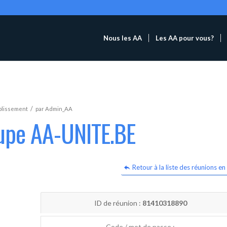
Nous les AA
Les AA pour vous?
/
blissement
par
Admin_AA
oupe AA-UNITE.BE
Retour à la liste des réunions en 
ID de réunion :
81410318890
Code / mot de passe :