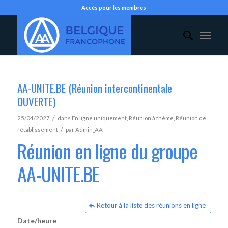
Accès pour les membres
AA-UNITE.BE (Réunion intercontinentale
OUVERTE)
/
25/04/2027
dans
En ligne uniquement
,
Réunion à thème
,
Réunion de
/
rétablissement
par
Admin_AA
Réunion en ligne du groupe
AA-UNITE.BE
Retour à la liste des réunions en ligne
Date/heure