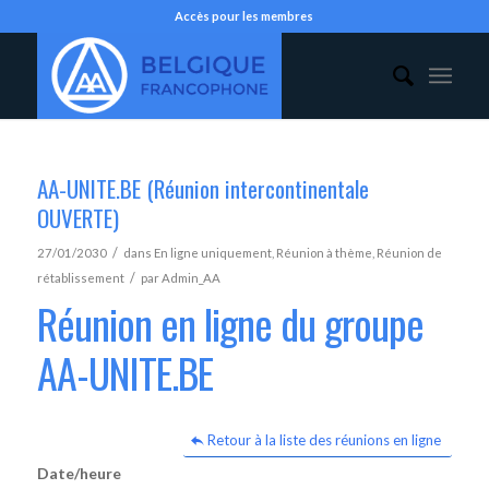
Accès pour les membres
AA-UNITE.BE (Réunion intercontinentale
OUVERTE)
/
27/01/2030
dans
En ligne uniquement
,
Réunion à thème
,
Réunion de
/
rétablissement
par
Admin_AA
Réunion en ligne du groupe
AA-UNITE.BE
Retour à la liste des réunions en ligne
Date/heure