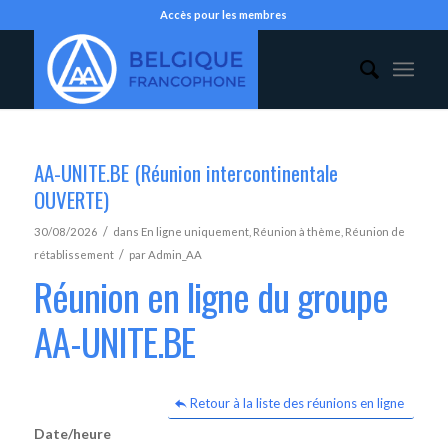
Accès pour les membres
AA-UNITE.BE (Réunion intercontinentale
OUVERTE)
/
30/08/2026
dans
En ligne uniquement
,
Réunion à thème
,
Réunion de
/
rétablissement
par
Admin_AA
Réunion en ligne du groupe
AA-UNITE.BE
Retour à la liste des réunions en ligne
Date/heure