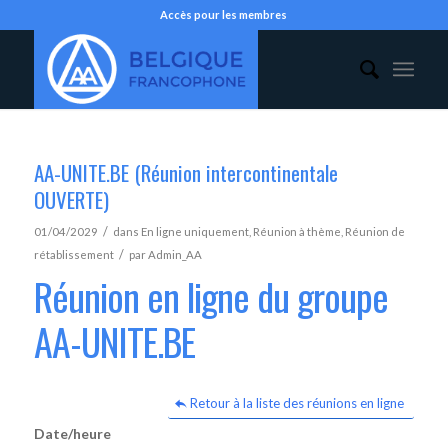
Accès pour les membres
AA-UNITE.BE (Réunion intercontinentale
OUVERTE)
/
01/04/2029
dans
En ligne uniquement
,
Réunion à thème
,
Réunion de
/
rétablissement
par
Admin_AA
Réunion en ligne du groupe
AA-UNITE.BE
Retour à la liste des réunions en ligne
Date/heure