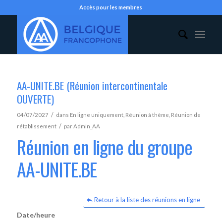
Accès pour les membres
AA-UNITE.BE (Réunion intercontinentale
OUVERTE)
/
04/07/2027
dans
En ligne uniquement
,
Réunion à thème
,
Réunion de
/
rétablissement
par
Admin_AA
Réunion en ligne du groupe
AA-UNITE.BE
Retour à la liste des réunions en ligne
Date/heure