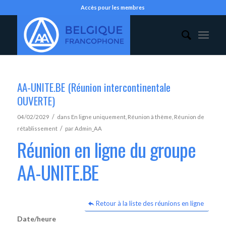
Accès pour les membres
AA-UNITE.BE (Réunion intercontinentale
OUVERTE)
/
04/02/2029
dans
En ligne uniquement
,
Réunion à thème
,
Réunion de
/
rétablissement
par
Admin_AA
Réunion en ligne du groupe
AA-UNITE.BE
Retour à la liste des réunions en ligne
Date/heure