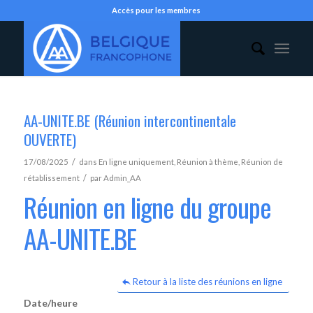
Accès pour les membres
AA-UNITE.BE (Réunion intercontinentale
OUVERTE)
/
17/08/2025
dans
En ligne uniquement
,
Réunion à thème
,
Réunion de
/
rétablissement
par
Admin_AA
Réunion en ligne du groupe
AA-UNITE.BE
Retour à la liste des réunions en ligne
Date/heure