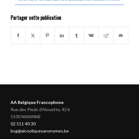
Partager cette publication
AA Belgique Francophone
Rue des Pieds d'Alouette, 42 b
5100 NANINNE
02 511 40 30
bsg@alcooliquesanonymes.be