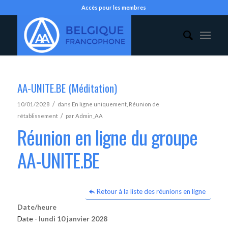
Accès pour les membres
AA-UNITE.BE (Méditation)
/
10/01/2028
dans
En ligne uniquement
,
Réunion de
/
rétablissement
par
Admin_AA
Réunion en ligne du groupe
AA-UNITE.BE
Retour à la liste des réunions en ligne
Date/heure
Date -
lundi 10 janvier 2028