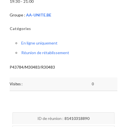
19:30 - 21:00
Groupe :
AA-UNITE.BE
Catégories
En ligne uniquement
Réunion de rétablissement
P43784/M30483/R30483
Visites :
0
ID de réunion :
81410318890