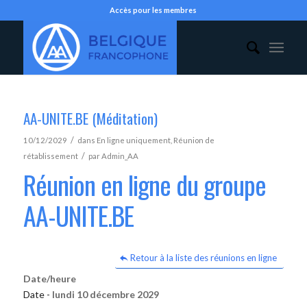
Accès pour les membres
AA-UNITE.BE (Méditation)
/
10/12/2029
dans
En ligne uniquement
,
Réunion de
/
rétablissement
par
Admin_AA
Réunion en ligne du groupe
AA-UNITE.BE
Retour à la liste des réunions en ligne
Date/heure
Date -
lundi 10 décembre 2029