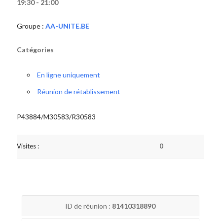
19:30 - 21:00
Groupe :
AA-UNITE.BE
Catégories
En ligne uniquement
Réunion de rétablissement
P43884/M30583/R30583
Visites :
0
ID de réunion :
81410318890