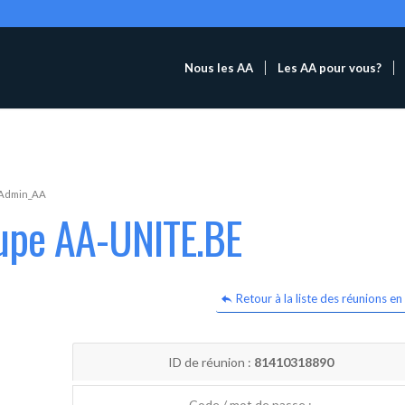
Nous les AA
Les AA pour vous?
Admin_AA
oupe AA-UNITE.BE
Retour à la liste des réunions en 
ID de réunion :
81410318890
Code / mot de passe :