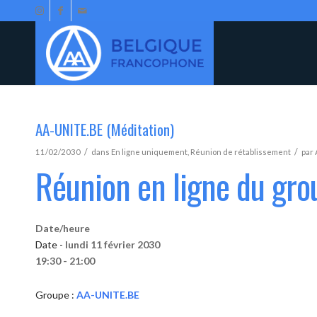
AA-UNITE.BE (Méditation)
/
/
11/02/2030
dans
En ligne uniquement
,
Réunion de rétablissement
par
Réunion en ligne du gr
Date/heure
Date -
lundi 11 février 2030
19:30 - 21:00
Groupe :
AA-UNITE.BE