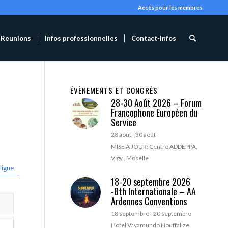
Accès pour les membres
Reunions
Infos professionnelles
Contact-infos
ÉVÈNEMENTS ET CONGRÈS
28-30 Août 2026 – Forum
Francophone Européen du
Service
28 août
-
30 août
MISE A JOUR: Centre ADDEPPA,
Vigy , Moselle
ligne
18-20 septembre 2026
-8th Internationale – AA
Ardennes Conventions
18 septembre
-
20 septembre
Hotel Vayamundo Houffalize