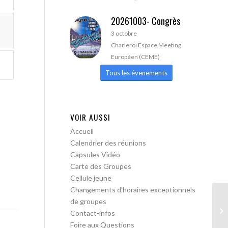
20261003- Congrès
3 octobre
Charleroi Espace Meeting
Européen (CEME)
Tous les évenements
VOIR AUSSI
Accueil
Calendrier des réunions
Capsules Vidéo
Carte des Groupes
Cellule jeune
Changements d’horaires exceptionnels
de groupes
AA
Contact-infos
Foire aux Questions