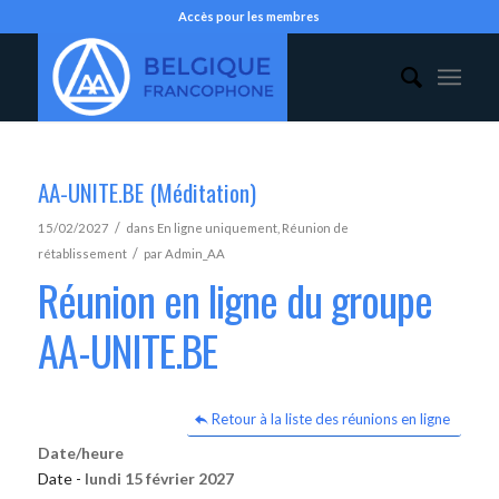
Accès pour les membres
AA-UNITE.BE (Méditation)
/
15/02/2027
dans
En ligne uniquement
,
Réunion de
/
rétablissement
par
Admin_AA
Réunion en ligne du groupe
AA-UNITE.BE
Retour à la liste des réunions en ligne
Date/heure
Date -
lundi 15 février 2027