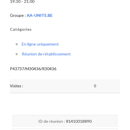
19:30 - 21:00
Groupe :
AA-UNITE.BE
Catégories
En ligne uniquement
Réunion de rétablissement
P43737/M30436/R30436
Visites :
0
ID de réunion :
81410318890