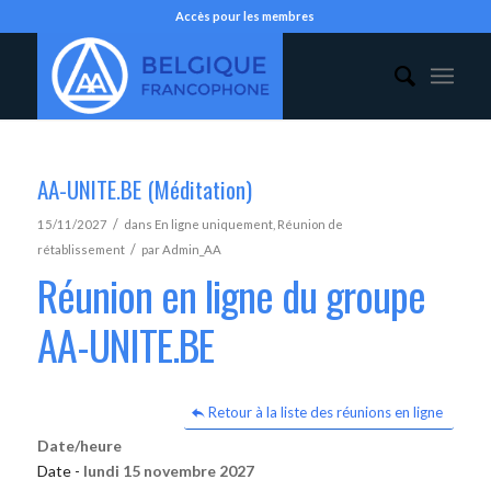
Accès pour les membres
AA-UNITE.BE (Méditation)
/
15/11/2027
dans
En ligne uniquement
,
Réunion de
/
rétablissement
par
Admin_AA
Réunion en ligne du groupe
AA-UNITE.BE
Retour à la liste des réunions en ligne
Date/heure
Date -
lundi 15 novembre 2027