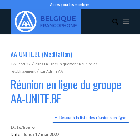
Accès pour les membres
AA-UNITE.BE (Méditation)
/
17/05/2027
dans
En ligne uniquement
,
Réunion de
/
rétablissement
par
Admin_AA
Réunion en ligne du groupe
AA-UNITE.BE
Retour à la liste des réunions en ligne
Date/heure
Date -
lundi 17 mai 2027