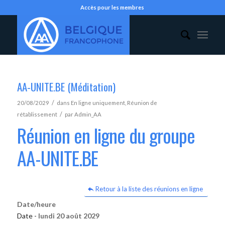
Accès pour les membres
AA-UNITE.BE (Méditation)
/
20/08/2029
dans
En ligne uniquement
,
Réunion de
/
rétablissement
par
Admin_AA
Réunion en ligne du groupe
AA-UNITE.BE
Retour à la liste des réunions en ligne
Date/heure
Date -
lundi 20 août 2029