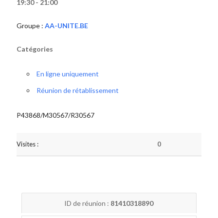
19:30 - 21:00
Groupe :
AA-UNITE.BE
Catégories
En ligne uniquement
Réunion de rétablissement
P43868/M30567/R30567
Visites :
0
ID de réunion :
81410318890