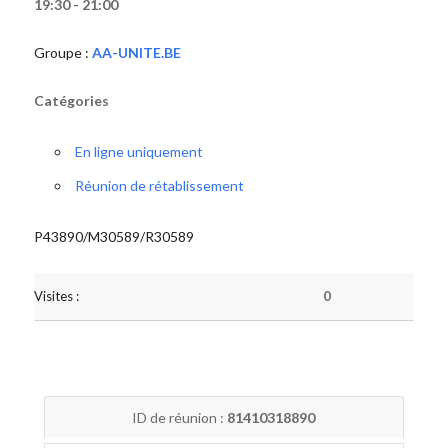
19:30 - 21:00
Groupe :
AA-UNITE.BE
Catégories
En ligne uniquement
Réunion de rétablissement
P43890/M30589/R30589
Visites :
0
ID de réunion :
81410318890