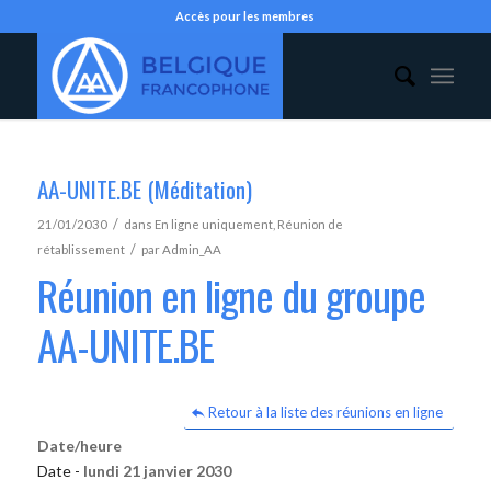
Accès pour les membres
AA-UNITE.BE (Méditation)
/
21/01/2030
dans
En ligne uniquement
,
Réunion de
/
rétablissement
par
Admin_AA
Réunion en ligne du groupe
AA-UNITE.BE
Retour à la liste des réunions en ligne
Date/heure
Date -
lundi 21 janvier 2030