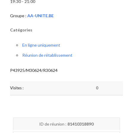
19:30 - 21:00
Groupe :
AA-UNITE.BE
Catégories
En ligne uniquement
Réunion de rétablissement
P43925/M30624/R30624
Visites :
0
ID de réunion :
81410318890