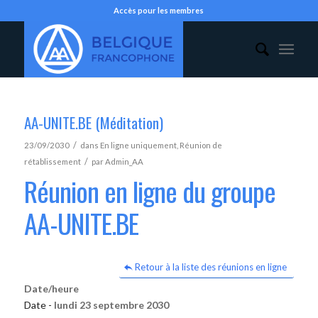
Accès pour les membres
AA-UNITE.BE (Méditation)
/
23/09/2030
dans
En ligne uniquement
,
Réunion de
/
rétablissement
par
Admin_AA
Réunion en ligne du groupe
AA-UNITE.BE
Retour à la liste des réunions en ligne
Date/heure
Date -
lundi 23 septembre 2030