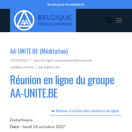
Accès pour les membres
AA-UNITE.BE (Méditation)
/
25/10/2027
dans
En ligne uniquement
,
Réunion de
/
rétablissement
par
Admin_AA
Réunion en ligne du groupe
AA-UNITE.BE
Retour à la liste des réunions en ligne
Date/heure
Date -
lundi 25 octobre 2027