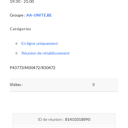
19:30 - 21:00
Groupe :
AA-UNITE.BE
Catégories
En ligne uniquement
Réunion de rétablissement
P43773/M30472/R30472
Visites :
0
ID de réunion :
81410318890