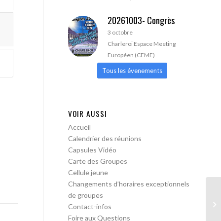
20261003- Congrès
3 octobre
Charleroi Espace Meeting
Européen (CEME)
Tous les évenements
VOIR AUSSI
Accueil
Calendrier des réunions
Capsules Vidéo
Carte des Groupes
Cellule jeune
Changements d’horaires exceptionnels
de groupes
AA
Contact-infos
Foire aux Questions