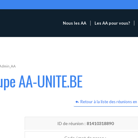
Nous les AA
Les AA pour vous?
Admin_AA
oupe AA-UNITE.BE
Retour à la liste des réunions en 
ID de réunion :
81410318890
Code / mot de passe :