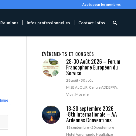
Accès pour les membres
Reunions
Infos professionnelles
Contact-infos
ÉVÈNEMENTS ET CONGRÈS
28-30 Août 2026 – Forum
Francophone Européen du
Service
28 août
-
30 août
MISE A JOUR: Centre ADDEPPA,
Vigy , Moselle
ligne
18-20 septembre 2026
-8th Internationale – AA
Ardennes Conventions
18 septembre
-
20 septembre
Hotel Vayamundo Houffalize