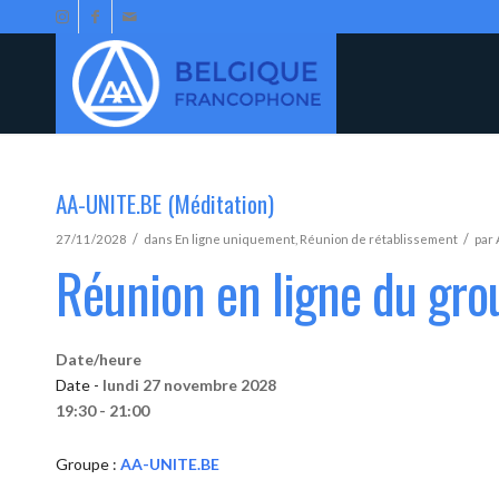
AA-UNITE.BE (Méditation)
/
/
27/11/2028
dans
En ligne uniquement
,
Réunion de rétablissement
par
Réunion en ligne du gr
Date/heure
Date -
lundi 27 novembre 2028
19:30 - 21:00
Groupe :
AA-UNITE.BE