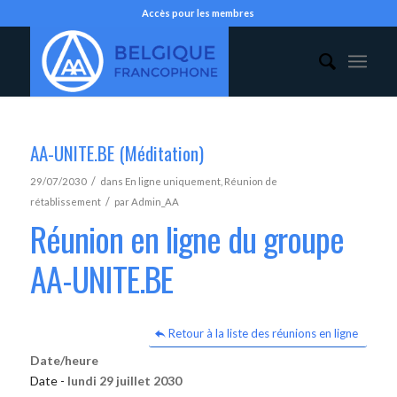
Accès pour les membres
AA-UNITE.BE (Méditation)
/
29/07/2030
dans
En ligne uniquement
,
Réunion de
/
rétablissement
par
Admin_AA
Réunion en ligne du groupe
AA-UNITE.BE
Retour à la liste des réunions en ligne
Date/heure
Date -
lundi 29 juillet 2030