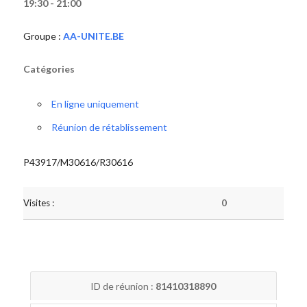
19:30 - 21:00
Groupe :
AA-UNITE.BE
Catégories
En ligne uniquement
Réunion de rétablissement
P43917/M30616/R30616
Visites :
0
ID de réunion :
81410318890