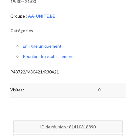
19:30 - 21:00
Groupe :
AA-UNITE.BE
Catégories
En ligne uniquement
Réunion de rétablissement
P43722/M30421/R30421
Visites :
0
ID de réunion :
81410318890