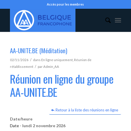
Accès pour les membres
AA-UNITE.BE (Méditation)
/
02/11/2026
dans
En ligne uniquement
,
Réunion de
/
rétablissement
par
Admin_AA
Réunion en ligne du groupe
AA-UNITE.BE
Retour à la liste des réunions en ligne
Date/heure
Date -
lundi 2 novembre 2026