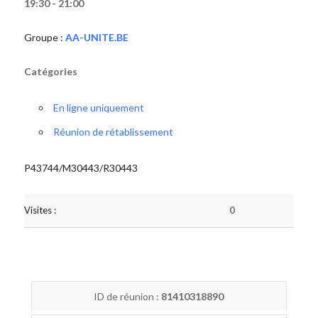
19:30 - 21:00
Groupe :
AA-UNITE.BE
Catégories
En ligne uniquement
Réunion de rétablissement
P43744/M30443/R30443
Visites :
0
ID de réunion :
81410318890