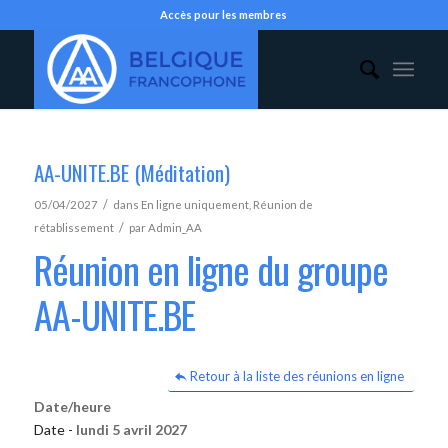
Accès pour les membres
AA-UNITE.BE (Méditation)
/
05/04/2027
dans
En ligne uniquement
,
Réunion de
/
rétablissement
par
Admin_AA
Réunion en ligne du groupe
AA-UNITE.BE
Retour à la liste des réunions en ligne
Date/heure
Date -
lundi 5 avril 2027