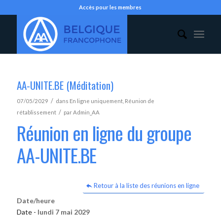
Accès pour les membres
AA-UNITE.BE (Méditation)
/
07/05/2029
dans
En ligne uniquement
,
Réunion de
/
rétablissement
par
Admin_AA
Réunion en ligne du groupe
AA-UNITE.BE
Retour à la liste des réunions en ligne
Date/heure
Date -
lundi 7 mai 2029