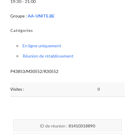
19:30 - 21:00
Groupe :
AA-UNITE.BE
Catégories
En ligne uniquement
Réunion de rétablissement
P43853/M30552/R30552
Visites :
0
ID de réunion :
81410318890