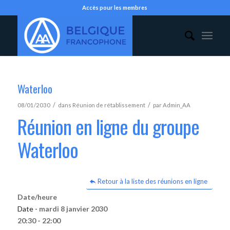
Accès pour les membres
Waterloo
/
/
08/01/2030
dans
Réunion de rétablissement
par
Admin_AA
Réunion en ligne du groupe
Waterloo
Retour à la liste des réunions en ligne
Date/heure
Date -
mardi 8 janvier 2030
20:30 - 22:00