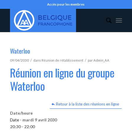
Accès pour les membres
Waterloo
/
/
09/04/2030
dans
Réunion de rétablissement
par
Admin_AA
Réunion en ligne du groupe
Waterloo
Retour à la liste des réunions en ligne
Date/heure
Date -
mardi 9 avril 2030
20:30 - 22:00