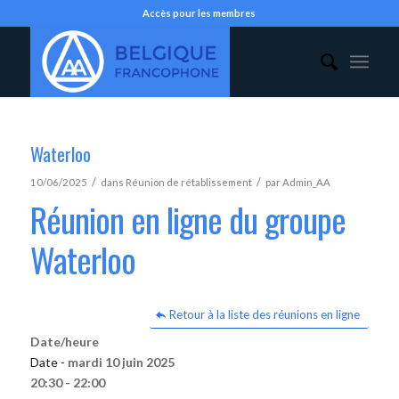
Accès pour les membres
Waterloo
/
/
10/06/2025
dans
Réunion de rétablissement
par
Admin_AA
Réunion en ligne du groupe
Waterloo
Retour à la liste des réunions en ligne
Date/heure
Date -
mardi 10 juin 2025
20:30 - 22:00