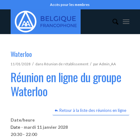
Accès pour les membres
Waterloo
/
/
11/01/2028
dans
Réunion de rétablissement
par
Admin_AA
Réunion en ligne du groupe
Waterloo
Retour à la liste des réunions en ligne
Date/heure
Date -
mardi 11 janvier 2028
20:30 - 22:00