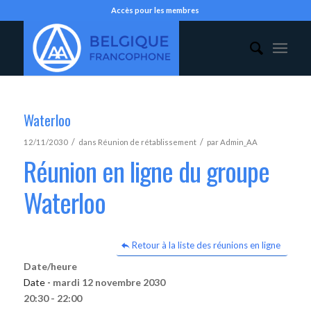
Accès pour les membres
Waterloo
/
/
12/11/2030
dans
Réunion de rétablissement
par
Admin_AA
Réunion en ligne du groupe
Waterloo
Retour à la liste des réunions en ligne
Date/heure
Date -
mardi 12 novembre 2030
20:30 - 22:00