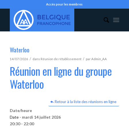
Accès pour les membres
Waterloo
/
/
14/07/2026
dans
Réunion de rétablissement
par
Admin_AA
Réunion en ligne du groupe
Waterloo
Retour à la liste des réunions en ligne
Date/heure
Date -
mardi 14 juillet 2026
20:30 - 22:00