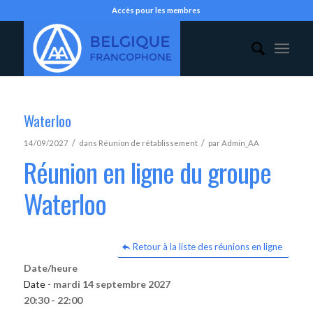
Accès pour les membres
Waterloo
/
/
14/09/2027
dans
Réunion de rétablissement
par
Admin_AA
Réunion en ligne du groupe
Waterloo
Retour à la liste des réunions en ligne
Date/heure
Date -
mardi 14 septembre 2027
20:30 - 22:00