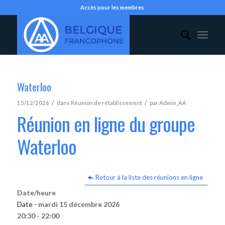
Accès pour les membres
Waterloo
/
/
15/12/2026
dans
Réunion de rétablissement
par
Admin_AA
Réunion en ligne du groupe
Waterloo
Retour à la liste des réunions en ligne
Date/heure
Date -
mardi 15 décembre 2026
20:30 - 22:00