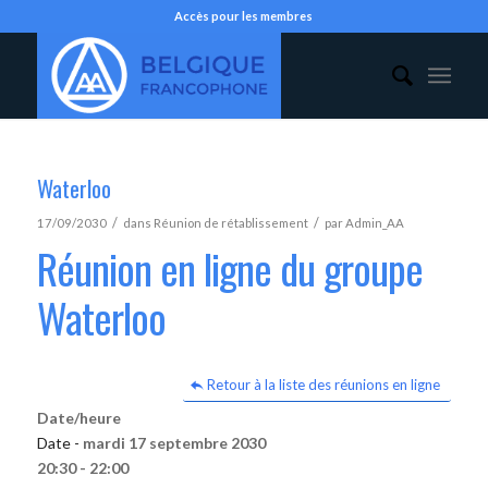
Accès pour les membres
Waterloo
/
/
17/09/2030
dans
Réunion de rétablissement
par
Admin_AA
Réunion en ligne du groupe
Waterloo
Retour à la liste des réunions en ligne
Date/heure
Date -
mardi 17 septembre 2030
20:30 - 22:00