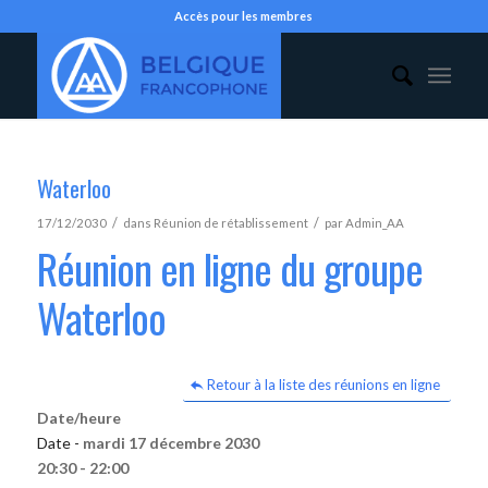
Accès pour les membres
Waterloo
/
/
17/12/2030
dans
Réunion de rétablissement
par
Admin_AA
Réunion en ligne du groupe
Waterloo
Retour à la liste des réunions en ligne
Date/heure
Date -
mardi 17 décembre 2030
20:30 - 22:00