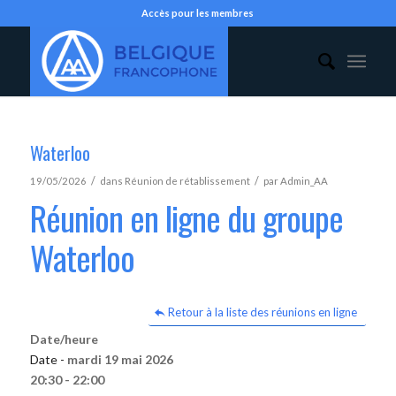
Accès pour les membres
Waterloo
/
/
19/05/2026
dans
Réunion de rétablissement
par
Admin_AA
Réunion en ligne du groupe
Waterloo
Retour à la liste des réunions en ligne
Date/heure
Date -
mardi 19 mai 2026
20:30 - 22:00