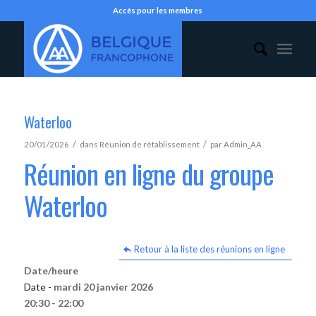
Accès pour les membres
Waterloo
/
/
20/01/2026
dans
Réunion de rétablissement
par
Admin_AA
Réunion en ligne du groupe
Waterloo
Retour à la liste des réunions en ligne
Date/heure
Date -
mardi 20 janvier 2026
20:30 - 22:00