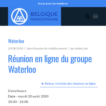
Accès pour les membres
Waterloo
/
/
20/08/2030
dans
Réunion de rétablissement
par
Admin_AA
Réunion en ligne du groupe
Waterloo
Retour à la liste des réunions en ligne
Date/heure
Date -
mardi 20 août 2030
20:30 - 22:00