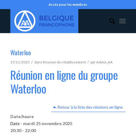
Accès pour les membres
Waterloo
/
/
25/11/2025
dans
Réunion de rétablissement
par
Admin_AA
Réunion en ligne du groupe
Waterloo
Retour à la liste des réunions en ligne
Date/heure
Date -
mardi 25 novembre 2025
20:30 - 22:00