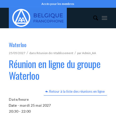
Accès pour les membres
Waterloo
/
/
25/05/2027
dans
Réunion de rétablissement
par
Admin_AA
Réunion en ligne du groupe
Waterloo
Retour à la liste des réunions en ligne
Date/heure
Date -
mardi 25 mai 2027
20:30 - 22:00