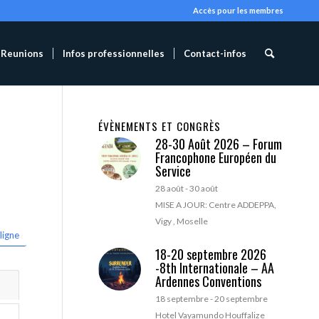
Accès pour les membres
Reunions
Infos professionnelles
Contact-infos
ÉVÈNEMENTS ET CONGRÈS
28-30 Août 2026 – Forum
Francophone Européen du
Service
28 août
-
30 août
MISE A JOUR: Centre ADDEPPA,
Vigy , Moselle
ligne
18-20 septembre 2026
-8th Internationale – AA
Ardennes Conventions
18 septembre
-
20 septembre
Hotel Vayamundo Houffalize