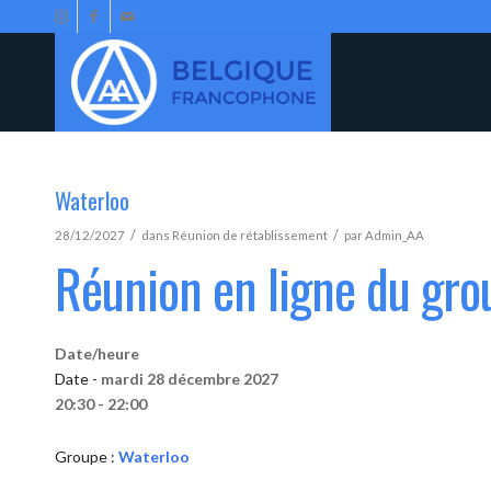
Waterloo
/
/
28/12/2027
dans
Réunion de rétablissement
par
Admin_AA
Réunion en ligne du gro
Date/heure
Date -
mardi 28 décembre 2027
20:30 - 22:00
Groupe :
Waterloo