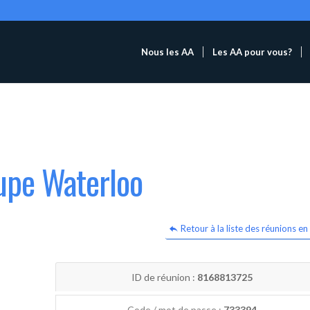
Nous les AA
Les AA pour vous?
upe Waterloo
Retour à la liste des réunions en 
ID de réunion :
8168813725
Code / mot de passe :
733394