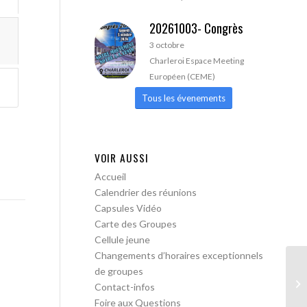
20261003- Congrès
3 octobre
Charleroi Espace Meeting
Européen (CEME)
Tous les évenements
VOIR AUSSI
Accueil
Calendrier des réunions
Capsules Vidéo
Carte des Groupes
Cellule jeune
Changements d’horaires exceptionnels
de groupes
Wa
Contact-infos
Foire aux Questions