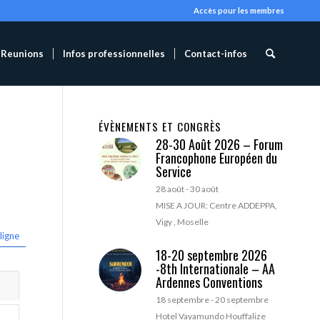
Accès pour les membres
Reunions
Infos professionnelles
Contact-infos
ÉVÈNEMENTS ET CONGRÈS
28-30 Août 2026 – Forum
Francophone Européen du
Service
28 août
-
30 août
MISE A JOUR: Centre ADDEPPA,
Vigy , Moselle
ligne
18-20 septembre 2026
-8th Internationale – AA
Ardennes Conventions
18 septembre
-
20 septembre
Hotel Vayamundo Houffalize