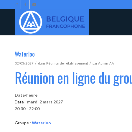
Waterloo
/
/
02/03/2027
dans
Réunion de rétablissement
par
Admin_AA
Réunion en ligne du gro
Date/heure
Date -
mardi 2 mars 2027
20:30 - 22:00
Groupe :
Waterloo