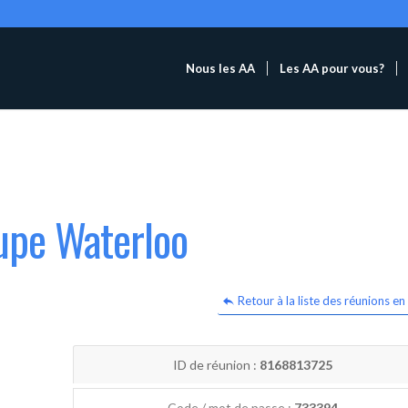
Nous les AA
Les AA pour vous?
upe Waterloo
Retour à la liste des réunions en 
ID de réunion :
8168813725
Code / mot de passe :
733394