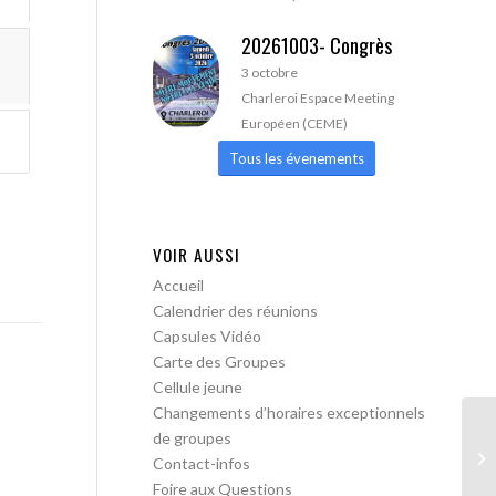
20261003- Congrès
3 octobre
Charleroi Espace Meeting
Européen (CEME)
Tous les évenements
VOIR AUSSI
Accueil
Calendrier des réunions
Capsules Vidéo
Carte des Groupes
Cellule jeune
Changements d’horaires exceptionnels
de groupes
Wa
Contact-infos
Foire aux Questions