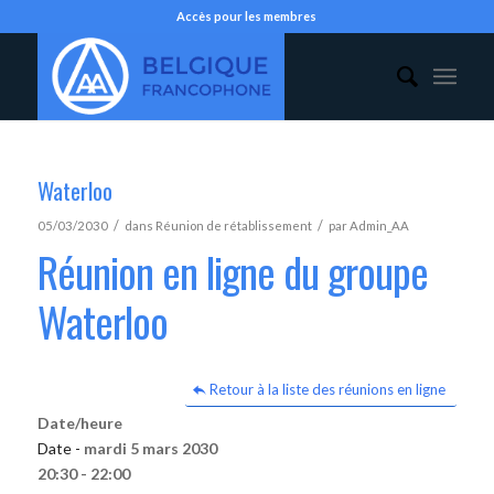
Accès pour les membres
Waterloo
/
/
05/03/2030
dans
Réunion de rétablissement
par
Admin_AA
Réunion en ligne du groupe
Waterloo
Retour à la liste des réunions en ligne
Date/heure
Date -
mardi 5 mars 2030
20:30 - 22:00