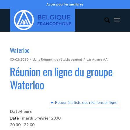
Accès pour les membres
Waterloo
/
/
05/02/2030
dans
Réunion de rétablissement
par
Admin_AA
Réunion en ligne du groupe
Waterloo
Retour à la liste des réunions en ligne
Date/heure
Date -
mardi 5 février 2030
20:30 - 22:00