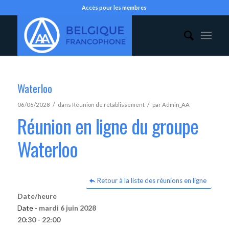
Accès pour les membres
Waterloo
/
/
06/06/2028
dans
Réunion de rétablissement
par
Admin_AA
Réunion en ligne du groupe
Waterloo
Retour à la liste des réunions en ligne
Date/heure
Date -
mardi 6 juin 2028
20:30 - 22:00