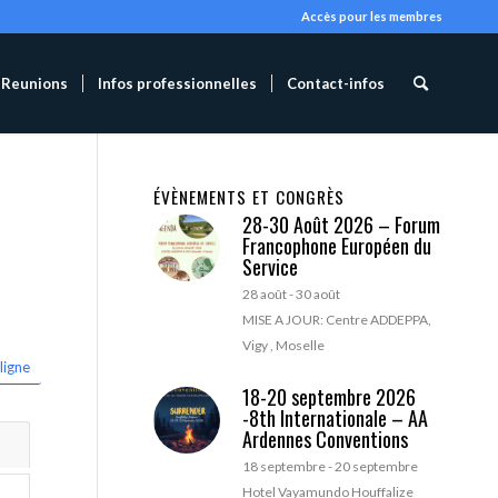
Accès pour les membres
Reunions
Infos professionnelles
Contact-infos
ÉVÈNEMENTS ET CONGRÈS
28-30 Août 2026 – Forum
Francophone Européen du
Service
28 août
-
30 août
MISE A JOUR: Centre ADDEPPA,
Vigy , Moselle
ligne
18-20 septembre 2026
-8th Internationale – AA
Ardennes Conventions
18 septembre
-
20 septembre
Hotel Vayamundo Houffalize