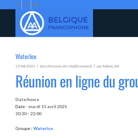
Waterloo
/
/
15/04/2025
dans
Réunion de rétablissement
par
Admin_AA
Réunion en ligne du gro
Date/heure
Date -
mardi 15 avril 2025
20:30 - 22:00
Groupe :
Waterloo