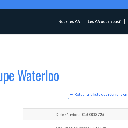
Nous les AA
Les AA pour vous?
upe Waterloo
Retour à la liste des réunions en 
ID de réunion :
8168813725
Code / mot de passe :
733394