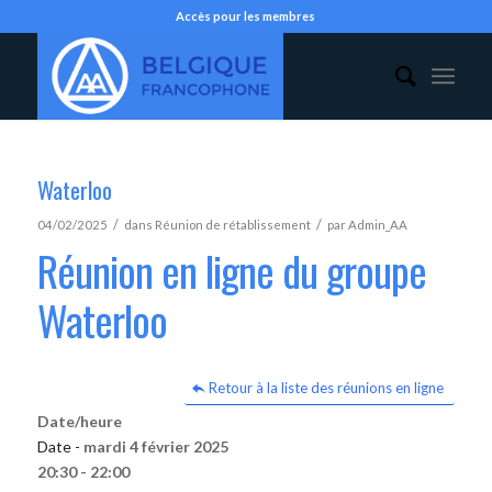
Accès pour les membres
Waterloo
/
/
04/02/2025
dans
Réunion de rétablissement
par
Admin_AA
Réunion en ligne du groupe
Waterloo
Retour à la liste des réunions en ligne
Date/heure
Date -
mardi 4 février 2025
20:30 - 22:00