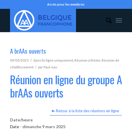
Accès pour les membres
A brAAs ouverts
/
09/03/2025
dans
En ligne uniquement
,
Réunion à thème
,
Réunion de
/
rétablissement
par
Paul-eau
Réunion en ligne du groupe A
brAAs ouverts
Retour à la liste des réunions en ligne
Date/heure
Date -
dimanche 9 mars 2025