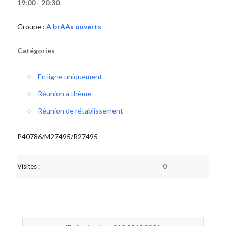
19:00 - 20:30
Groupe :
A brAAs ouverts
Catégories
En ligne uniquement
Réunion à thème
Réunion de rétablissement
P40786/M27495/R27495
Visites :
0