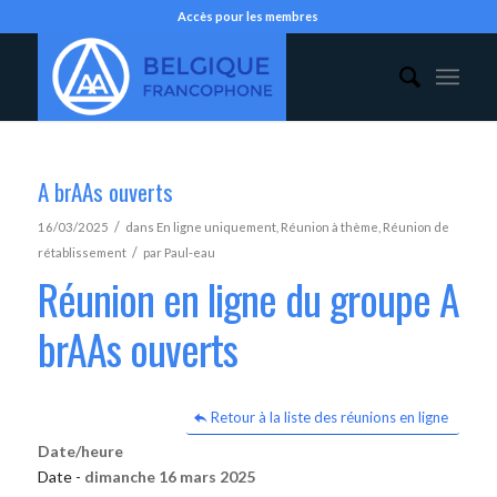
Accès pour les membres
A brAAs ouverts
/
16/03/2025
dans
En ligne uniquement
,
Réunion à thème
,
Réunion de
/
rétablissement
par
Paul-eau
Réunion en ligne du groupe A
brAAs ouverts
Retour à la liste des réunions en ligne
Date/heure
Date -
dimanche 16 mars 2025