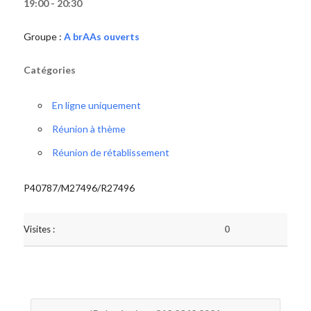
19:00 - 20:30
Groupe :
A brAAs ouverts
Catégories
En ligne uniquement
Réunion à thème
Réunion de rétablissement
P40787/M27496/R27496
Visites :
0