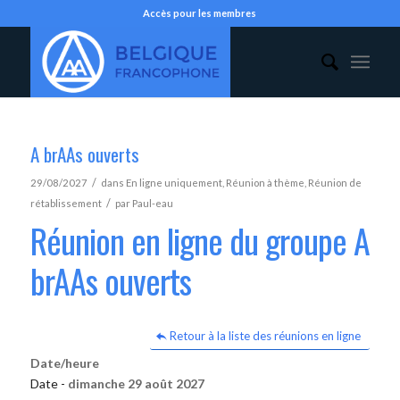
Accès pour les membres
A brAAs ouverts
/
29/08/2027
dans
En ligne uniquement
,
Réunion à thème
,
Réunion de
/
rétablissement
par
Paul-eau
Réunion en ligne du groupe A
brAAs ouverts
Retour à la liste des réunions en ligne
Date/heure
Date -
dimanche 29 août 2027